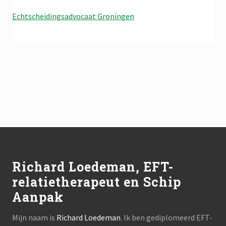
Echtscheidingsadvocaat Groningen
Footer
Richard Loedeman, EFT-
relatietherapeut en Schip
Aanpak
Mijn naam is
Richard Loedeman
. Ik ben gediplomeerd EFT-